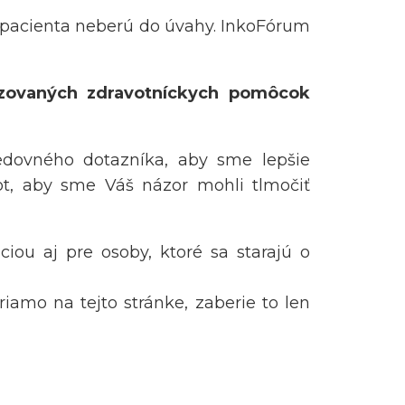
y pacienta neberú do úvahy. InkoFórum
izovaných zdravotníckych pomôcok
edovného dotazníka, aby sme lepšie
ot, aby sme Váš názor mohli tlmočiť
ciou aj pre osoby, ktoré sa starajú o
riamo na tejto stránke, zaberie to len