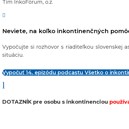
Tím InkoFórum, o.z.

Neviete, na koľko inkontinenčných pom
Vypočujte si rozhovor s riaditeľkou slovenske
situáciu.
Vypočuť 14. epizódu podcastu Všetko o inkonti
l
DOTAZNÍK pre osobu s inkontinenciou
použív