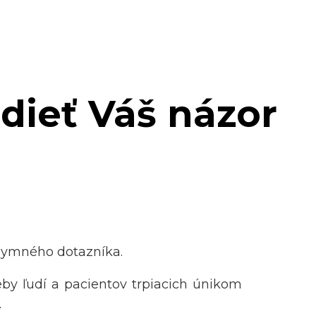
dieť Váš názor
nymného dotazníka.
by ľudí a pacientov trpiacich únikom
.