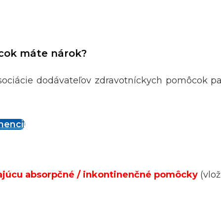
ôcok máte nárok?
j asociácie dodávateľov zdravotníckych pomôcok 
nencii
ajúcu absorpčné / inkontinenčné pomôcky
(vlož