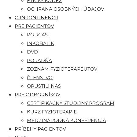
ETICKÝ KÓDEX
OCHRANA OSOBNÝCH ÚDAJOV
O INKONTINENCII
PRE PACIENTOV
PODCAST
INKOBALÍK
DVD
PORADŇA
ZOZNAM FYZIOTERAPEUTOV
ČLENSTVO
OPUSTILI NÁS
PRE ODBORNÍKOV
CERTIFIKAČNÝ ŠTUDIJNÝ PROGRAM
KURZ FYZIOTERAPIE
MEDZINÁRODNÁ KONFERENCIA
PRÍBEHY PACIENTOV