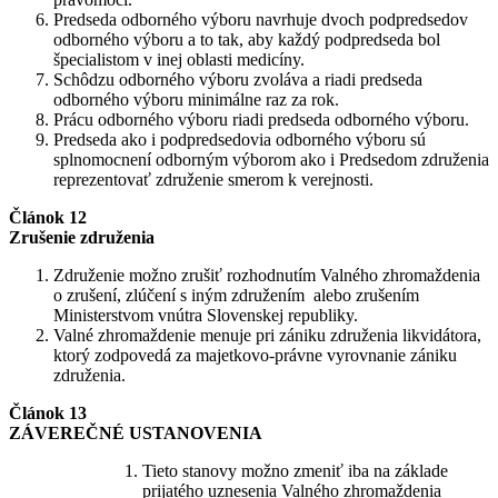
Predseda odborného výboru navrhuje dvoch podpredsedov
odborného výboru a to tak, aby každý podpredseda bol
špecialistom v inej oblasti medicíny.
Schôdzu odborného výboru zvoláva a riadi predseda
odborného výboru minimálne raz za rok.
Prácu odborného výboru riadi predseda odborného výboru.
Predseda ako i podpredsedovia odborného výboru sú
splnomocnení odborným výborom ako i Predsedom združenia
reprezentovať združenie smerom k verejnosti.
Článok 12
Zrušenie združenia
Združenie možno zrušiť rozhodnutím Valného zhromaždenia
o zrušení, zlúčení s iným združením alebo zrušením
Ministerstvom vnútra Slovenskej republiky.
Valné zhromaždenie menuje pri zániku združenia likvidátora,
ktorý zodpovedá za majetkovo-právne vyrovnanie zániku
združenia.
Článok 13
ZÁVEREČNÉ USTANOVENIA
Tieto stanovy možno zmeniť iba na základe
prijatého uznesenia Valného zhromaždenia