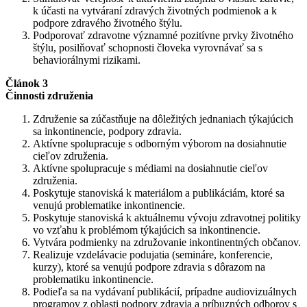
k účasti na vytváraní zdravých životných podmienok a k
podpore zdravého životného štýlu.
Podporovať zdravotne významné pozitívne prvky životného
štýlu, posilňovať schopnosti človeka vyrovnávať sa s
behaviorálnymi rizikami.
Článok 3
Činnosti združenia
Združenie sa zúčastňuje na dôležitých jednaniach týkajúcich
sa inkontinencie, podpory zdravia.
Aktívne spolupracuje s odborným výborom na dosiahnutie
cieľov združenia.
Aktívne spolupracuje s médiami na dosiahnutie cieľov
združenia.
Poskytuje stanoviská k materiálom a publikáciám, ktoré sa
venujú problematike inkontinencie.
Poskytuje stanoviská k aktuálnemu vývoju zdravotnej politiky
vo vzťahu k problémom týkajúcich sa inkontinencie.
Vytvára podmienky na združovanie inkontinentných občanov.
Realizuje vzdelávacie podujatia (semináre, konferencie,
kurzy), ktoré sa venujú podpore zdravia s dôrazom na
problematiku inkontinencie.
Podieľa sa na vydávaní publikácií, prípadne audiovizuálnych
programov z oblasti podpory zdravia a príbuzných odborov s