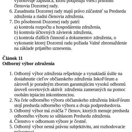
vyhotovuje zápisnica, ktorú podpisujú všetci prítomní
členovia Dozornej rady.
Zasadnutia Dozornej rady majú právo zúčastniť sa Predseda
združenia a riadni členovia združenia.
Do pôsobnosti Dozornej rady patrí:
a) kontrola rozpočtu a hospodárenia združenia,
b) kontrola účtovných závierok združenia,
c) kontrola ďalších činností a dokumentov združenia, o
vykonanie ktorej Dozornú radu požiada Valné zhromaždenie
na základe prijatého uznesenia.
Článok 11
Odborný výbor združenia
Odborný výbor združenia rešpektuje a vynakladá úsilie na
dosiahnutie cieľov občianskeho združenia InkoFórum a
zároveň je poradným zborom garantujúcim vysokú odbornú
úroveň osvetových aktivít združenia zameraných na pomoc
osobám trpiacim inkontinenciou.
Na čele odborného výboru občianskeho združenia InkoFórum
stojí predseda odborného výboru a dvaja podpredsedovia.
Odborný výbor má zväčša 7 členov, ktorých menuje predseda
odborného výboru so súhlasom Predsedu združenia.
Členstvo v odbornom výbore je čestné.
Odborný výbor nemá právnu subjektivitu, ani rozhodovacie
právomoci.