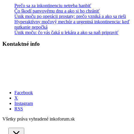
Prečo sa za inkontinenciu netreba hanbiť
Čo škodí panvovému dnu a ako si ho chrániť
Únik moču po operácii prostaty: prečo vzniká a ako sa rieši
Hyperaktívny močový mechúr a urgentná inkontinencia: keď
nutkanie nepočká
Únik moču: čo vás čaká u lekára a ako sa naň pripraviť
Kontaktné info
InkoFórum, o.z.
Potočná 11514/3, 036 01 Martin
IČO:
30866049
DIČ:
2022448362
Email: info@inkoforum.sk
Tel: 0905 908 289
Facebook
X
Instagram
RSS
Všetky práva vyhradené inkoforum.sk