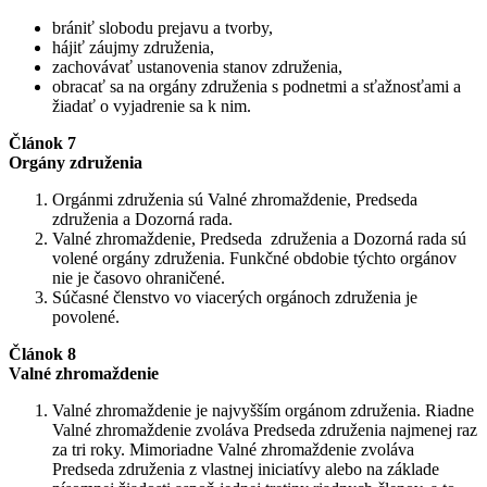
brániť slobodu prejavu a tvorby,
hájiť záujmy združenia,
zachovávať ustanovenia stanov združenia,
obracať sa na orgány združenia s podnetmi a sťažnosťami a
žiadať o vyjadrenie sa k nim.
Článok 7
Orgány združenia
Orgánmi združenia sú Valné zhromaždenie, Predseda
združenia a Dozorná rada.
Valné zhromaždenie, Predseda združenia a Dozorná rada sú
volené orgány združenia. Funkčné obdobie týchto orgánov
nie je časovo ohraničené.
Súčasné členstvo vo viacerých orgánoch združenia je
povolené.
Článok 8
Valné zhromaždenie
Valné zhromaždenie je najvyšším orgánom združenia. Riadne
Valné zhromaždenie zvoláva Predseda združenia najmenej raz
za tri roky. Mimoriadne Valné zhromaždenie zvoláva
Predseda združenia z vlastnej iniciatívy alebo na základe