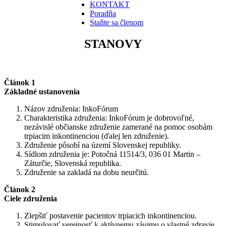
KONTAKT
Poradňa
Staňte sa členom
STANOVY
Článok 1
Základné ustanovenia
Názov združenia: InkoFórum
Charakteristika združenia: InkoFórum je dobrovoľné,
nezávislé občianske združenie zamerané na pomoc osobám
trpiacim inkontinenciou (ďalej len združenie).
Združenie pôsobí na území Slovenskej republiky.
Sídlom združenia je: Potočná 11514/3, 036 01 Martin –
Záturčie, Slovenská republika.
Združenie sa zakladá na dobu neurčitú.
Článok 2
Ciele združenia
Zlepšiť postavenie pacientov trpiacich inkontinenciou.
Stimulovať verejnosť k aktívnemu záujmu o vlastné zdravie,