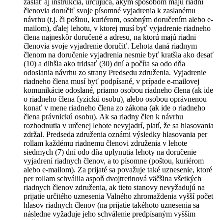
zaslať aj inštrukcia, určujúca, akým spôsobom majú riadni
členovia doručiť svoje písomné vyjadrenia k zaslanému
návrhu (t.j. či poštou, kuriérom, osobným doručením alebo e-
mailom), ďalej lehotu, v ktorej musí byť vyjadrenie riadneho
člena najneskôr doručené a adresu, na ktorú majú riadni
členovia svoje vyjadrenie doručiť. Lehota daná riadnym
členom na doručenie vyjadrenia nesmie byť kratšia ako desať
(10) a dlhšia ako tridsať (30) dní a počíta sa odo dňa
odoslania návrhu zo strany Predsedu združenia. Vyjadrenie
riadneho člena musí byť podpísané, v prípade e-mailovej
komunikácie odoslané, priamo osobou riadneho člena (ak ide
o riadneho člena fyzickú osobu), alebo osobou oprávnenou
konať v mene riadneho člena zo zákona (ak ide o riadneho
člena právnickú osobu). Ak sa riadny člen k návrhu
rozhodnutia v určenej lehote nevyjadrí, platí, že sa hlasovania
zdržal. Predseda združenia oznámi výsledky hlasovania per
rollam každému riadnemu členovi združenia v lehote
siedmych (7) dní odo dňa uplynutia lehoty na doručenie
vyjadrení riadnych členov, a to písomne (poštou, kuriérom
alebo e-mailom). Za prijaté sa považuje také uznesenie, ktoré
per rollam schválila aspoň dvojtretinová väčšina všetkých
riadnych členov združenia, ak tieto stanovy nevyžadujú na
prijatie určitého uznesenia Valného zhromaždenia vyšší počet
hlasov riadnych členov (na prijatie takéhoto uznesenia sa
následne vyžaduje jeho schválenie predpísaným vyšším