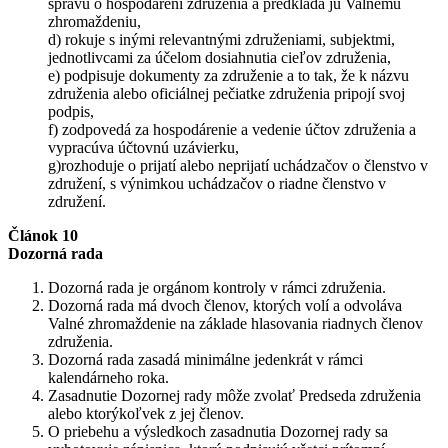
správu o hospodárení združenia a predkladá ju Valnému
zhromaždeniu,
d) rokuje s inými relevantnými združeniami, subjektmi,
jednotlivcami za účelom dosiahnutia cieľov združenia,
e) podpisuje dokumenty za združenie a to tak, že k názvu
združenia alebo oficiálnej pečiatke združenia pripojí svoj
podpis,
f) zodpovedá za hospodárenie a vedenie účtov združenia a
vypracúva účtovnú uzávierku,
g)rozhoduje o prijatí alebo neprijatí uchádzačov o členstvo v
združení, s výnimkou uchádzačov o riadne členstvo v
združení.
Článok 10
Dozorná rada
Dozorná rada je orgánom kontroly v rámci združenia.
Dozorná rada má dvoch členov, ktorých volí a odvoláva
Valné zhromaždenie na základe hlasovania riadnych členov
združenia.
Dozorná rada zasadá minimálne jedenkrát v rámci
kalendárneho roka.
Zasadnutie Dozornej rady môže zvolať Predseda združenia
alebo ktorýkoľvek z jej členov.
O priebehu a výsledkoch zasadnutia Dozornej rady sa