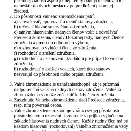
písomnej žiadosti aspoň jednej tretiny riadnych členov, a to
najneskôr do dvoch mesiacov po predložení písomnej
žiadosti.
Do pôsobnosti Valného zhromaždenia patrí:
a) schvaľovať, upravovať a meniť stanovy združenia,
b) určovať hlavné smery činnosti združenia,
c) tajným hlasovaním riadnych členov voliť a odvolávať
Predsedu združenia, členov Dozornej rady, riadnych členov
združenia a predsedu odborného výboru,
e) rozhodovať o vylúčení člena zo združenia,
f) rozhodnúť o zrušení združenia,
g) rozhodnúť o ustanovení likvidátora pre prípad likvidácie
združenia,
h) rozhodovať o ďalších veciach, ktoré tieto stanovy
nezverujú do pôsobnosti iného orgánu združenia.
Valné zhromaždenie je uznášaniaschopné, ak je prítomná
nadpolovičná väčšina riadnych členov združenia. Valného
zhromaždenia sa môže zúčastniť každý člen združenia.
Zasadnutie Valného zhromaždenia riadi Predseda združenia,
resp. ním poverená osoba.
Valné zhromaždenie rozhoduje v rámci svojej pôsobnosti
prostredníctvom uznesení. Uznesenie sa prijíma výlučne na
základe hlasovania riadnych členov. Každý riadny člen má pri
každom hlasovaní (rozhodovaní) Valného zhromaždenia vždy