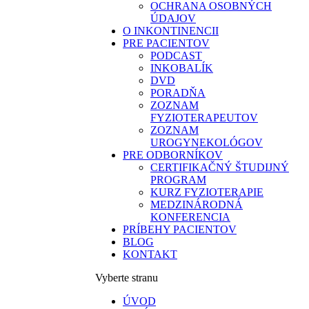
OCHRANA OSOBNÝCH
ÚDAJOV
O INKONTINENCII
PRE PACIENTOV
PODCAST
INKOBALÍK
DVD
PORADŇA
ZOZNAM
FYZIOTERAPEUTOV
ZOZNAM
UROGYNEKOLÓGOV
PRE ODBORNÍKOV
CERTIFIKAČNÝ ŠTUDIJNÝ
PROGRAM
KURZ FYZIOTERAPIE
MEDZINÁRODNÁ
KONFERENCIA
PRÍBEHY PACIENTOV
BLOG
KONTAKT
Vyberte stranu
ÚVOD