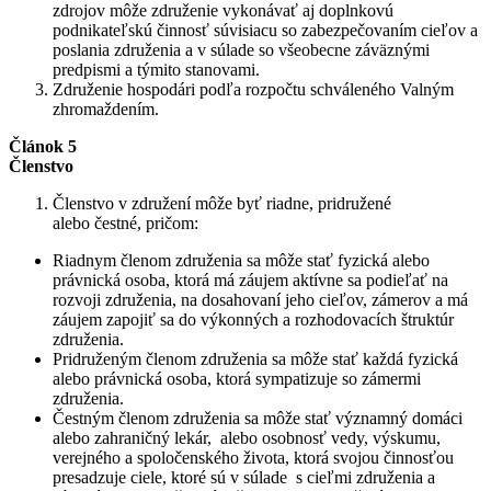
zdrojov môže združenie vykonávať aj doplnkovú
podnikateľskú činnosť súvisiacu so zabezpečovaním cieľov a
poslania združenia a v súlade so všeobecne záväznými
predpismi a týmito stanovami.
Združenie hospodári podľa rozpočtu schváleného Valným
zhromaždením.
Článok 5
Členstvo
Členstvo v združení môže byť riadne, pridružené
alebo čestné, pričom:
Riadnym členom združenia sa môže stať fyzická alebo
právnická osoba, ktorá má záujem aktívne sa podieľať na
rozvoji združenia, na dosahovaní jeho cieľov, zámerov a má
záujem zapojiť sa do výkonných a rozhodovacích štruktúr
združenia.
Pridruženým členom združenia sa môže stať každá fyzická
alebo právnická osoba, ktorá sympatizuje so zámermi
združenia.
Čestným členom združenia sa môže stať významný domáci
alebo zahraničný lekár, alebo osobnosť vedy, výskumu,
verejného a spoločenského života, ktorá svojou činnosťou
presadzuje ciele, ktoré sú v súlade s cieľmi združenia a