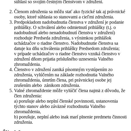
súhlasí so svojim čestným členstvom v združení.
Členom združenia sa môžu stať ako fyzické tak aj právnické
osoby, ktoré súhlasia so stanovami a cieľmi združenia.
Predpokladom nadobudnutia členstva v združení je podanie
prihlášky. O schválení alebo odmietnutí prihlášky (t.j. o
nadobudnutí alebo nenadobudnutí členstva v združení)
rozhoduje Predseda združenia, s výnimkou prihlášok
uchádzačov o riadne členstvo. Nadobudnutie členstva sa
datuje ku dňu schválenia prihlášky Predsedom združenia;
v prípade uchádzačov o riadne členstvo vzniká členstvo v
združení dňom prijatia príslušného uznesenia Valného
zhromaždenia.
Členstvo v združení zaniká písomným vystúpením zo
združenia, vylúčením na základe rozhodnutia Valného
zhromaždenia, úmrtím člena, pri právnickej osobe jej
zrušením alebo zánikom združenia.
Valné zhromaždenie môže vylúčiť člena najmä z dôvodu, že
člen združenia:
a) porušuje alebo neplní členské povinnosti, ustanovenia
týchto stanov alebo záväzné rozhodnutia Valného
zhromaždenia,
b) porušuje, neplní alebo inak marí plnenie predmetu činnosti
združenia.