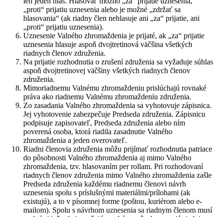
len jeden hlas. Hlasovať možno „za“ prijatie uznesenia,
„proti“ prijatiu uznesenia alebo je možné „zdržať sa
hlasovania“ (ak riadny člen nehlasuje ani „za“ prijatie, ani
„proti“ prijatiu uznesenia).
Uznesenie Valného zhromaždenia je prijaté, ak „za“ prijatie
uznesenia hlasuje aspoň dvojtretinová väčšina všetkých
riadnych členov združenia.
Na prijatie rozhodnutia o zrušení združenia sa vyžaduje súhlas
aspoň dvojtretinovej väčšiny všetkých riadnych členov
združenia.
Mimoriadnemu Valnému zhromaždeniu prislúchajú rovnaké
práva ako riadnemu Valnému zhromaždeniu združenia.
Zo zasadania Valného zhromaždenia sa vyhotovuje zápisnica.
Jej vyhotovenie zabezpečuje Predseda združenia. Zápisnicu
podpisuje zapisovateľ, Predseda združenia alebo ním
poverená osoba, ktorá riadila zasadnutie Valného
zhromaždenia a jeden overovateľ.
Riadni členovia združenia môžu prijímať rozhodnutia patriace
do pôsobnosti Valného zhromaždenia aj mimo Valného
zhromaždenia, tzv. hlasovaním per rollam. Pri rozhodovaní
riadnych členov združenia mimo Valného zhromaždenia zašle
Predseda združenia každému riadnemu členovi návrh
uznesenia spolu s príslušnými materiálmi/prílohami (ak
existujú), a to v písomnej forme (poštou, kuriérom alebo e-
mailom). Spolu s návrhom uznesenia sa riadnym členom musí