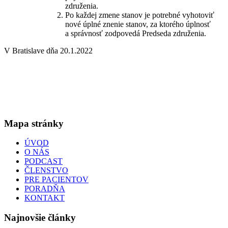
združenia.
Po každej zmene stanov je potrebné vyhotoviť
nové úplné znenie stanov, za ktorého úplnosť
a správnosť zodpovedá Predseda združenia.
V Bratislave dňa 20.1.2022
Už od roku 2006 poskytujeme ako dobrovoľná, nezávislá
pacientská organizácia pomoc osobám trpiacim inkontinenciou =
únikom moču a stolice.
Mapa stránky
ÚVOD
O NÁS
PODCAST
ČLENSTVO
PRE PACIENTOV
PORADŇA
KONTAKT
Najnovšie články