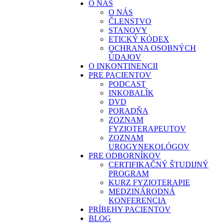
O NÁS
O NÁS
ČLENSTVO
STANOVY
ETICKÝ KÓDEX
OCHRANA OSOBNÝCH
ÚDAJOV
O INKONTINENCII
PRE PACIENTOV
PODCAST
INKOBALÍK
DVD
PORADŇA
ZOZNAM
FYZIOTERAPEUTOV
ZOZNAM
UROGYNEKOLÓGOV
PRE ODBORNÍKOV
CERTIFIKAČNÝ ŠTUDIJNÝ
PROGRAM
KURZ FYZIOTERAPIE
MEDZINÁRODNÁ
KONFERENCIA
PRÍBEHY PACIENTOV
BLOG