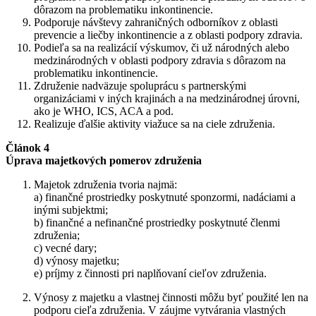
dôrazom na problematiku inkontinencie.
Podporuje návštevy zahraničných odborníkov z oblasti
prevencie a liečby inkontinencie a z oblasti podpory zdravia.
Podieľa sa na realizácií výskumov, či už národných alebo
medzinárodných v oblasti podpory zdravia s dôrazom na
problematiku inkontinencie.
Združenie nadväzuje spoluprácu s partnerskými
organizáciami v iných krajinách a na medzinárodnej úrovni,
ako je WHO, ICS, ACA a pod.
Realizuje ďalšie aktivity viažuce sa na ciele združenia.
Článok 4
Úprava majetkových pomerov združenia
Majetok združenia tvoria najmä:
a) finančné prostriedky poskytnuté sponzormi, nadáciami a
inými subjektmi;
b) finančné a nefinančné prostriedky poskytnuté členmi
združenia;
c) vecné dary;
d) výnosy majetku;
e) príjmy z činnosti pri naplňovaní cieľov združenia.
Výnosy z majetku a vlastnej činnosti môžu byť použité len na
podporu cieľa združenia. V záujme vytvárania vlastných