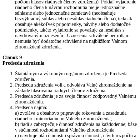
počtom hlasov riadnych členov združenia). Pokiaľ vyjadrenie
riadneho člena k návrhu rozhodnutia nie je jednoznačne
súhlasné alebo jednoznačne zamietavé (neobsahuje
bezvýhradný súhlas alebo nesúhlas riadneho člena), teda ak
obsahuje akékoľvek pripomienky, návrhy alebo dodatočné
podmienky, takéto vyjadrenie sa považuje za nesúhlas s
navrhovaným uznesením. Uznesenia schválené per rollam
nemusia byť dodatočne schválené na najbližšom Valnom
zhromaždení združenia.
Článok 9
Predseda združenia
Štatutárnym a výkonným orgánom združenia je Predseda
združenia.
Predsedu združenia volí a odvoláva Valné zhromaždenie na
základe hlasovania riadnych členov združenia.
Predseda združenia je za svoju činnosť zodpovedný Valnému
zhromaždeniu.
Predseda najmä:
a) zvoláva a obsahovo pripravuje rokovania a zasadnutia
riadneho i mimoriadneho Valného zhromaždenia,
b) riadi a zabezpečuje činnosť združenia na každodennej báze
v súčinnosti rozhodnutiami Valného zhromaždenia,
c) navrhuje plán činnosti i správu o činnosti, návrh rozpočtu a