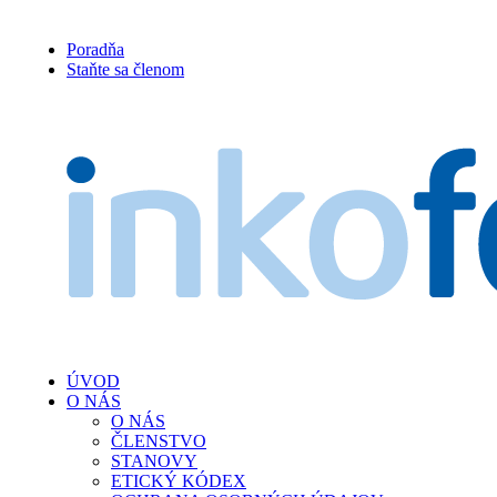
Poradňa
Staňte sa členom
ÚVOD
O NÁS
O NÁS
ČLENSTVO
STANOVY
ETICKÝ KÓDEX