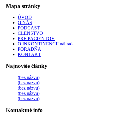
Mapa stránky
ÚVOD
O NÁS
PODCAST
ČLENSTVO
PRE PACIENTOV
O INKONTINENCII náhrada
PORADŇA
KONTAKT
Najnovšie články
(bez názvu)
(bez názvu)
(bez názvu)
(bez názvu)
(bez názvu)
Kontaktné info
InkoFórum, o.z.
Potočná 11514/3, 036 01 Martin
IČO:
30866049