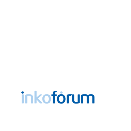
Už od roku 2006 poskytujeme ako dobrovoľná, nezávislá
pacientská organizácia pomoc osobám trpiacim inkontinenciou =
únikom moču a stolice.