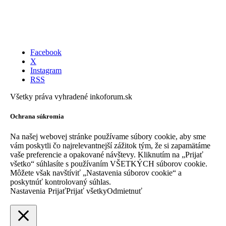
DIČ:
2022448362
Email: info@inkoforum.sk
Tel: 0905 908 289
Facebook
X
Instagram
RSS
Všetky práva vyhradené inkoforum.sk
Ochrana súkromia
Na našej webovej stránke používame súbory cookie, aby sme
vám poskytli čo najrelevantnejší zážitok tým, že si zapamätáme
vaše preferencie a opakované návštevy. Kliknutím na „Prijať
všetko“ súhlasíte s používaním VŠETKÝCH súborov cookie.
Môžete však navštíviť „Nastavenia súborov cookie“ a
poskytnúť kontrolovaný súhlas.
Nastavenia
Prijať
Prijať všetky
Odmietnuť