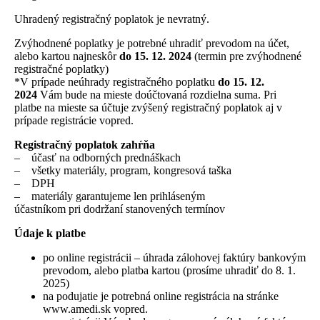
Uhradený registračný poplatok je nevratný.
Zvýhodnené poplatky je potrebné uhradiť prevodom na účet,
alebo kartou najneskôr
do 15. 12. 2024
(termin pre zvýhodnené
registračné poplatky)
*V prípade neúhrady registračného poplatku
do 15. 12.
2024
Vám bude na mieste doúčtovaná rozdielna suma. Pri
platbe na mieste sa účtuje zvýšený registračný poplatok aj v
prípade registrácie vopred.
Registračný poplatok zahŕňa
– účasť na odborných prednáškach
– všetky materiály, program, kongresová taška
– DPH
– materiály garantujeme len prihláseným
účastníkom pri dodržaní stanovených termínov
Údaje k platbe
po online registrácii – úhrada zálohovej faktúry bankovým
prevodom, alebo platba kartou (prosíme uhradiť do 8. 1.
2025)
na podujatie je potrebná online registrácia na stránke
www.amedi.sk vopred.