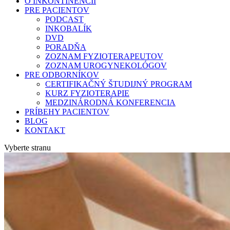
O INKONTINENCII
PRE PACIENTOV
PODCAST
INKOBALÍK
DVD
PORADŇA
ZOZNAM FYZIOTERAPEUTOV
ZOZNAM UROGYNEKOLÓGOV
PRE ODBORNÍKOV
CERTIFIKAČNÝ ŠTUDIJNÝ PROGRAM
KURZ FYZIOTERAPIE
MEDZINÁRODNÁ KONFERENCIA
PRÍBEHY PACIENTOV
BLOG
KONTAKT
Vyberte stranu