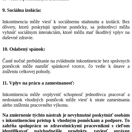
9. Sociálna izolácia:
Inkontinencia môže viesť k sociálnemu stiahnutiu a izolácii. Bez
dôvery, ktorú poskytujú správne pomôcky, sa jednotlivci môžu
vyhnúť sociálnym interakciám, ktoré môžu mať škodlivý vplyv na
duševné zdravie.
10. Oslabený spánok:
Časté nočné prebúdzanie na zvládnutie inkontinencie bez správnych
pomôcok môže narušiť spánkové vzorce, čo vedie k únave a
zníženiu celkovej pohody.
11. Vplyv na prácu a zamestnanosť:
Inkontinencia môže ovplyvniť schopnosť jednotlivca pracovať a
nedostatok vhodných pomôcok môže viesť k strate zamestnania
alebo zníženiu pracovného výkonu.
Na zmiernenie týchto nástrah je nevyhnutné poskytnúť osobám
s inkontinenciou prístup k vhodným pomôckam a podpore. To
zahŕňa spoluprácu so zdravotníckymi pracovníkmi s cieľom
identifikovať najvhodnejšie produkty, zaviesť správne