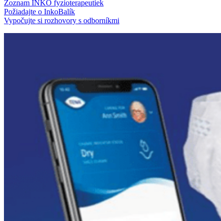
Zoznam INKO fyzioterapeutiek
Požiadajte o InkoBalík
Vypočujte si rozhovory s odborníkmi