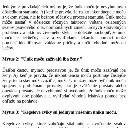
Jedným z prevládajúcich mýtov je, že únik moču je nevyhnutným
dôsledkom starnutia.
Aj keď je pravda, že riziko inkontinencie moču
s vekom stúpa, nie je bežnou súčasťou procesu starnutia.
Únik moču
môže nastať v dôsledku rôznych faktorov, vrátane oslabených
svalov panvového dna, hormonálnych zmien, určitých zdravotných
problémov a faktorov životného štýlu.
Je dôležité pochopiť, že únik
moču je liečiteľný stav a vyhľadanie lekárskej pomoci môže
pomôcť identifikovať základné príčiny a určiť vhodné možnosti
liečby.
Mýtus 2: "Únik moču zažívajú iba ženy."
Ďalšou častou mylnou predstavou je, že únik moču zažívajú iba
ženy.
Aj keď je pravda, že inkontinencia moču postihuje častejšie
ženy, tento stav môžu zažiť aj muži.
U mužov môže byť únik moču
spojený s problémami prostaty, ako je zväčšenie prostaty alebo
operácia prostaty.
Je nevyhnutné si uvedomiť, že únik moču môže
ovplyvniť obe pohlavia a vyhľadať vhodnú lekársku pomoc bez
ohľadu na pohlavie.
Mýtus 3: "Kegelove cviky sú jediným riešením úniku moču."
Kegelove cviky, ktoré zahŕňajú stiahnutie a uvoľnenie svalov