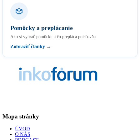
Pomôcky a preplácanie
Ako si vybrať pomôcku a čo prepláca poisťovňa.
Zobraziť články →
Už od roku 2006 poskytujeme ako dobrovoľná, nezávislá
pacientská organizácia pomoc osobám trpiacim inkontinenciou =
únikom moču a stolice.
Mapa stránky
ÚVOD
O NÁS
PODCAST