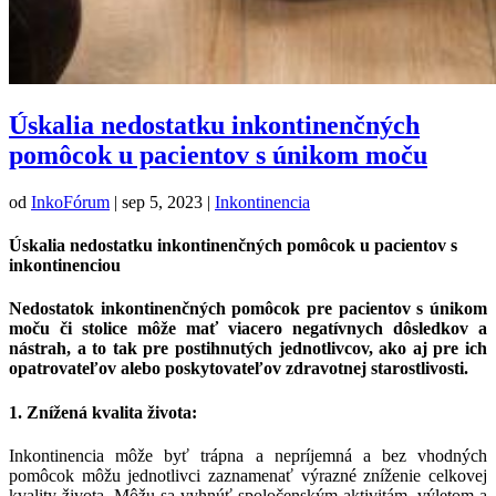
Úskalia nedostatku inkontinenčných
pomôcok u pacientov s únikom moču
od
InkoFórum
|
sep 5, 2023
|
Inkontinencia
Úskalia nedostatku inkontinenčných pomôcok u pacientov s
inkontinenciou
Nedostatok inkontinenčných pomôcok pre pacientov s únikom
moču či stolice môže mať viacero negatívnych dôsledkov a
nástrah, a to tak pre postihnutých jednotlivcov, ako aj pre ich
opatrovateľov alebo poskytovateľov zdravotnej starostlivosti.
1. Znížená kvalita života:
Inkontinencia môže byť trápna a nepríjemná a bez vhodných
pomôcok môžu jednotlivci zaznamenať výrazné zníženie celkovej
kvality života. Môžu sa vyhnúť spoločenským aktivitám, výletom a