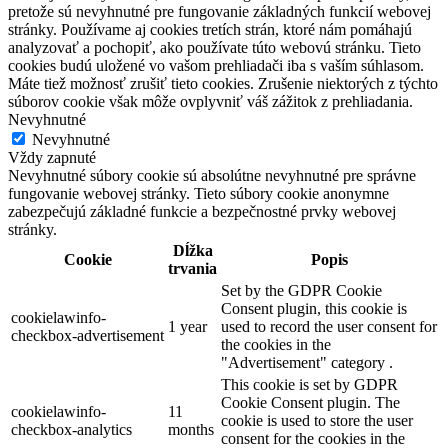
pretože sú nevyhnutné pre fungovanie základných funkcií webovej
stránky. Používame aj cookies tretích strán, ktoré nám pomáhajú
analyzovať a pochopiť, ako používate túto webovú stránku. Tieto
cookies budú uložené vo vašom prehliadači iba s vaším súhlasom.
Máte tiež možnosť zrušiť tieto cookies. Zrušenie niektorých z týchto
súborov cookie však môže ovplyvniť váš zážitok z prehliadania.
Nevyhnutné
Nevyhnutné
Vždy zapnuté
Nevyhnutné súbory cookie sú absolútne nevyhnutné pre správne
fungovanie webovej stránky. Tieto súbory cookie anonymne
zabezpečujú základné funkcie a bezpečnostné prvky webovej
stránky.
Dĺžka
Cookie
Popis
trvania
Set by the GDPR Cookie
Consent plugin, this cookie is
cookielawinfo-
1 year
used to record the user consent for
checkbox-advertisement
the cookies in the
"Advertisement" category .
This cookie is set by GDPR
Cookie Consent plugin. The
cookielawinfo-
11
cookie is used to store the user
checkbox-analytics
months
consent for the cookies in the