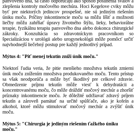
panvového dna, sa často odporúčajú ako spôsob posilnenia svalov a
zlepšenia kontroly močového mechúra.
Hoci Kegelove cviky môžu
byť pre niektorých jedincov prospešné, nie sú jediným riešením
úniku moču.
Príčiny inkontinencie moču sa môžu líšiť a možnosti
liečby môžu zahŕňať úpravy životného štýlu, lieky, behaviorálne
terapie, fyzikálnu terapiu panvového dna alebo dokonca chirurgické
zákroky.
Konzultácia so zdravotníckym pracovníkom so
špecializáciou v urológii alebo urogynekológii môže pomôcť určiť
najvhodnejší liečebný postup pre každý jednotlivý prípad.
Mýtus 4: "Piť menej tekutín zníži únik moču."
Niektorí ľudia veria, že pitie menšieho množstva tekutín zmierni
únik moču znížením množstva produkovaného moču.
Tento prístup
sa však neodporúča a môže byť škodlivý pre celkové zdravie.
Obmedzenie príjmu tekutín môže viesť k dehydratácii a
koncentrovanému moču, čo môže dráždiť močový mechúr a zhoršiť
príznaky inkontinencie moču.
Je dôležité udržiavať zdravý príjem
tekutín a zároveň pamätať na určité spúšťače, ako je kofeín a
alkohol, ktoré môžu stimulovať močový mechúr a zvýšiť únik
moču.
Mýtus 5: "Chirurgia je jediným riešením ťažkého úniku
moču."