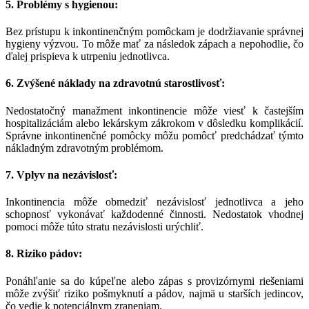
5. Problémy s hygienou:
Bez prístupu k inkontinenčným pomôckam je dodržiavanie správnej
hygieny výzvou. To môže mať za následok zápach a nepohodlie, čo
ďalej prispieva k utrpeniu jednotlivca.
6. Zvýšené náklady na zdravotnú starostlivosť:
Nedostatočný manažment inkontinencie môže viesť k častejším
hospitalizáciám alebo lekárskym zákrokom v dôsledku komplikácií.
Správne inkontinenčné pomôcky môžu pomôcť predchádzať týmto
nákladným zdravotným problémom.
7. Vplyv na nezávislosť:
Inkontinencia môže obmedziť nezávislosť jednotlivca a jeho
schopnosť vykonávať každodenné činnosti. Nedostatok vhodnej
pomoci môže túto stratu nezávislosti urýchliť.
8. Riziko pádov:
Ponáhľanie sa do kúpeľne alebo zápas s provizórnymi riešeniami
môže zvýšiť riziko pošmyknutí a pádov, najmä u starších jedincov,
čo vedie k potenciálnym zraneniam.