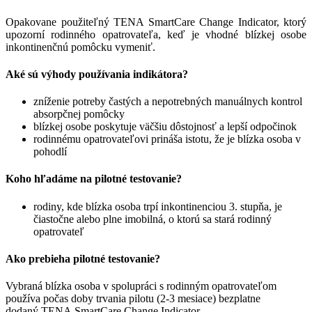
Opakovane použiteľný TENA SmartCare Change Indicator, ktorý
upozorní rodinného opatrovateľa, keď je vhodné blízkej osobe
inkontinenčnú pomôcku vymeniť.
Aké sú výhody používania indikátora?
zníženie potreby častých a nepotrebných manuálnych kontrol
absorpčnej pomôcky
blízkej osobe poskytuje väčšiu dôstojnosť a lepší odpočinok
rodinnému opatrovateľovi prináša istotu, že je blízka osoba v
pohodlí
Koho hľadáme na pilotné testovanie?
rodiny, kde blízka osoba trpí inkontinenciou 3. stupňa, je
čiastočne alebo plne imobilná, o ktorú sa stará rodinný
opatrovateľ
Ako prebieha pilotné testovanie?
Vybraná blízka osoba v spolupráci s rodinným opatrovateľom
používa počas doby trvania pilotu (2-3 mesiace) bezplatne
dodaný TENA SmartCare Change Indicator.