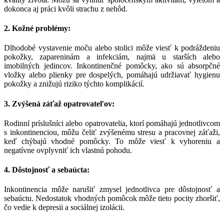
dokonca aj práci kvôli strachu z nehôd.
2. Kožné problémy:
Dlhodobé vystavenie moču alebo stolici môže viesť k podráždeniu
pokožky, zapareninám a infekciám, najmä u starších alebo
imobilných jedincov. Inkontinenčné pomôcky, ako sú absorpčné
vložky alebo plienky pre dospelých, pomáhajú udržiavať hygienu
pokožky a znižujú riziko týchto komplikácií.
3. Zvýšená záťaž opatrovateľov:
Rodinní príslušníci alebo opatrovatelia, ktorí pomáhajú jednotlivcom
s inkontinenciou, môžu čeliť zvýšenému stresu a pracovnej záťaži,
keď chýbajú vhodné pomôcky. To môže viesť k vyhoreniu a
negatívne ovplyvniť ich vlastnú pohodu.
4. Dôstojnosť a sebaúcta:
Inkontinencia môže narušiť zmysel jednotlivca pre dôstojnosť a
sebaúctu. Nedostatok vhodných pomôcok môže tieto pocity zhoršiť,
čo vedie k depresii a sociálnej izolácii.