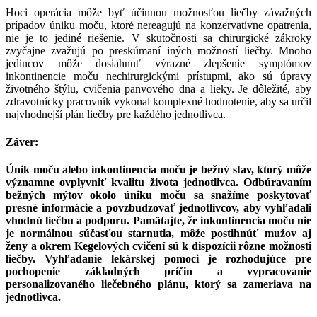
Hoci operácia môže byť účinnou možnosťou liečby závažných
prípadov úniku moču, ktoré nereagujú na konzervatívne opatrenia,
nie je to jediné riešenie.
V skutočnosti sa chirurgické zákroky
zvyčajne zvažujú po preskúmaní iných možností liečby.
Mnoho
jedincov môže dosiahnuť výrazné zlepšenie symptómov
inkontinencie moču nechirurgickými prístupmi, ako sú úpravy
životného štýlu, cvičenia panvového dna a lieky.
Je dôležité, aby
zdravotnícky pracovník vykonal komplexné hodnotenie, aby sa určil
najvhodnejší plán liečby pre každého jednotlivca.
Záver:
Únik moču alebo inkontinencia moču je bežný stav, ktorý môže
významne ovplyvniť kvalitu života jednotlivca. Odbúravaním
bežných mýtov okolo úniku moču sa snažíme poskytovať
presné informácie a povzbudzovať jednotlivcov, aby vyhľadali
vhodnú liečbu a podporu. Pamätajte, že inkontinencia moču nie
je normálnou súčasťou starnutia, môže postihnúť mužov aj
ženy a okrem Kegelových cvičení sú k dispozícii rôzne možnosti
liečby. Vyhľadanie lekárskej pomoci je rozhodujúce pre
pochopenie základných príčin a vypracovanie
personalizovaného liečebného plánu, ktorý sa zameriava na
jednotlivca.