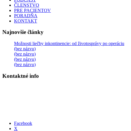
ČLENSTVO
PRE PACIENTOV
PORADŇA
KONTAKT
Najnovšie články
Možnosti liečby inkontinencie: od životosprávy po operáciu
(bez názvu)
(bez názvu)
(bez názvu)
(bez názvu)
Kontaktné info
InkoFórum, o.z.
Potočná 11514/3, 036 01 Martin
IČO:
30866049
DIČ:
2022448362
Email: info@inkoforum.sk
Tel: 0905 908 289
Facebook
X