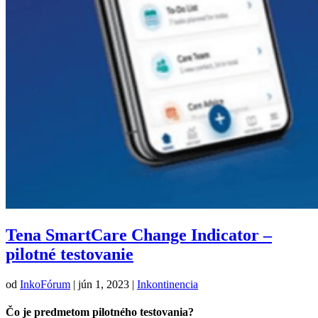
Tena SmartCare Change Indicator –
pilotné testovanie
od
InkoFórum
|
jún 1, 2023
|
Inkontinencia
Čo je predmetom pilotného testovania?