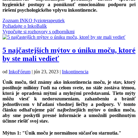
hygienické postupy a ponúknuť emocionálnu podporu pri
riešení psychologického vplyvu inkontinencie.
Zoznam INKO fyzioterapeutiek
Požiadajte o InkoBalík
Vypočujte si rozhovory s odborníkmi
5 najčastejších mýtov o úniku moču, ktoré
by ste mali vedieť
od
InkoFórum
|
jún 23, 2023
|
Inkontinencia
Únik moču, tiež známy ako inkontinencia moču, je stav, ktorý
postihuje milióny ľudí na celom svete, no stále zostáva témou,
ktorá je opradená mýtmi a mylnými predstavami. Tieto mýty
môžu viesť k nedorozumeniam, zahanbeniu a brániť
jednotlivcom v hľadaní vhodnej liečby a podpory. V tomto
článku odhaľujeme päť najbežnejších mýtov o úniku moču,
aby sme poskytli presné informácie a umožnili postihnutým
účinne riešiť svoj stav.
Mýtus 1: "Únik moču je normálnou súčasťou starnutia."