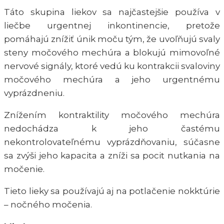
Táto skupina liekov sa najčastejšie používa v
liečbe urgentnej inkontinencie, pretože
pomáhajú znížiť únik moču tým, že uvoľňujú svaly
steny močového mechúra a blokujú mimovoľné
nervové signály, ktoré vedú ku kontrakcii svaloviny
močového mechúra a jeho urgentnému
vyprázdneniu.
Znížením kontraktility močového mechúra
nedochádza k jeho častému
nekontrolovateľnému vyprázdňovaniu, súčasne
sa zvýši jeho kapacita a zníži sa pocit nutkania na
močenie.
Tieto lieky sa používajú aj na potlačenie nokktúrie
– nočného močenia.