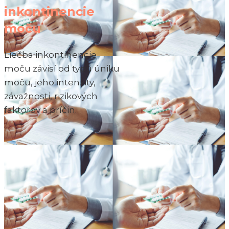
inkontinencie
moču
Liečba inkontinencie
moču závisí od typu úniku
moču, jeho intenzity,
závažnosti, rizikových
faktorov a príčin.