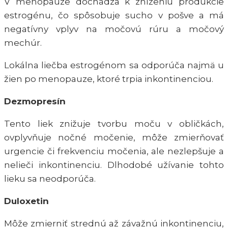
V menopauze dochádza k zníženiu produkcie
estrogénu, čo spôsobuje sucho v pošve a má
negatívny vplyv na močovú rúru a močový
mechúr.
Lokálna liečba estrogénom sa odporúča najmä u
žien po menopauze, ktoré trpia inkontinenciou.
Dezmopresín
Tento liek znižuje tvorbu moču v obličkách,
ovplyvňuje nočné močenie, môže zmierňovať
urgencie či frekvenciu močenia, ale nezlepšuje a
nelieči inkontinenciu. Dlhodobé užívanie tohto
lieku sa neodporúča.
Duloxetin
Môže zmierniť strednú až závažnú inkontinenciu,