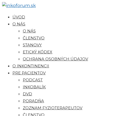
ÚVOD
O NÁS
O NÁS
ČLENSTVO
STANOVY
ETICKÝ KÓDEX
OCHRANA OSOBNÝCH ÚDAJOV
O INKONTINENCII
PRE PACIENTOV
PODCAST
INKOBALÍK
DVD
PORADŇA
ZOZNAM FYZIOTERAPEUTOV
ČLENSTVO