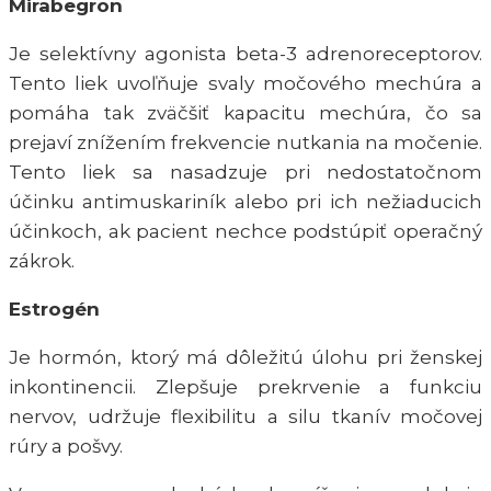
Mirabegron
Je selektívny agonista beta-3 adrenoreceptorov.
Tento liek uvoľňuje svaly močového mechúra a
pomáha tak zväčšiť kapacitu mechúra, čo sa
prejaví znížením frekvencie nutkania na močenie.
Tento liek sa nasadzuje pri nedostatočnom
účinku antimuskariník alebo pri ich nežiaducich
účinkoch, ak pacient nechce podstúpiť operačný
zákrok.
Estrogén
Je hormón, ktorý má dôležitú úlohu pri ženskej
inkontinencii. Zlepšuje prekrvenie a funkciu
nervov, udržuje flexibilitu a silu tkanív močovej
rúry a pošvy.