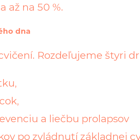
pa až na 50 %.
vého dna
cvičení. Rozdeľujeme štyri dr
tku,
cok,
evenciu a liečbu prolapsov
kov po zvládnutí základnej c