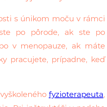
osti s únikom moču v rámci
 ste po pôrode, ak ste po
ebo v menopauze, ak máte
ky pracujete, prípadne, keď
ť vyškoleného
fyzioterapeuta
,