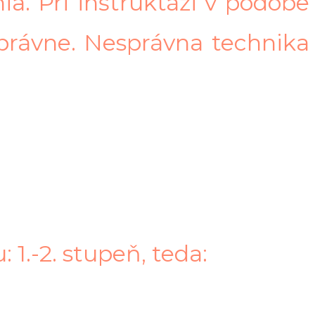
ia. Pri inštruktáži v podobe
 správne. Nesprávna technika
 1.-2. stupeň, teda: