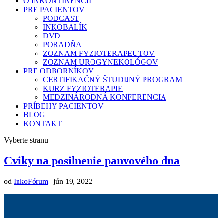
O INKONTINENCII
PRE PACIENTOV
PODCAST
INKOBALÍK
DVD
PORADŇA
ZOZNAM FYZIOTERAPEUTOV
ZOZNAM UROGYNEKOLÓGOV
PRE ODBORNÍKOV
CERTIFIKAČNÝ ŠTUDIJNÝ PROGRAM
KURZ FYZIOTERAPIE
MEDZINÁRODNÁ KONFERENCIA
PRÍBEHY PACIENTOV
BLOG
KONTAKT
Vyberte stranu
Cviky na posilnenie panvového dna
od
InkoFórum
|
jún 19, 2022