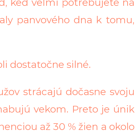
d, keď veľmi potrebujete na
svaly panvového dna k tomu,
li dostatočne silné.
užov strácajú dočasne svoju
habujú vekom. Preto je únik
nenciou až 30 % žien a okolo