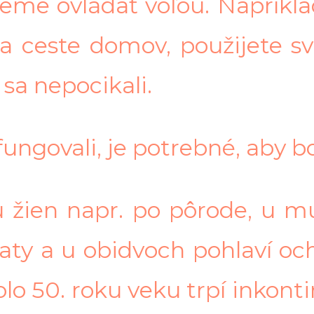
me ovládať vôľou. Napríkla
 na ceste domov, použijete 
 sa nepocikali.
fungovali, je potrebné, aby bo
u žien napr. po pôrode, u m
taty a u obidvoch pohlaví oc
lo 50. roku veku trpí inkonti