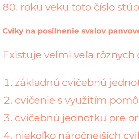
80. roku veku toto číslo stú
Cviky na posilnenie svalov panvo
Existuje veľmi veľa rôznych 
základnú cvičebnú jedno
cvičenie s využitím pomô
cvičebnú jednotku pre pr
niekoľko náročnejších cvi