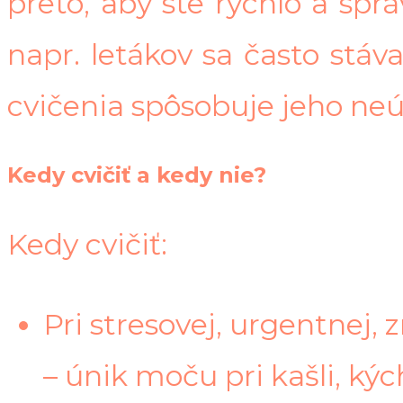
preto, aby ste rýchlo a spr
napr. letákov sa často stáv
cvičenia spôsobuje jeho neú
Kedy cvičiť a kedy nie?
Kedy cvičiť:
Pri stresovej, urgentnej, 
– únik moču pri kašli, kýc