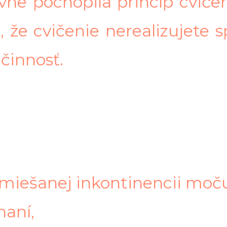
ávne pochopila princíp cvičen
a, že cvičenie nerealizujete
činnosť.
zmiešanej inkontinencii moču:
haní,