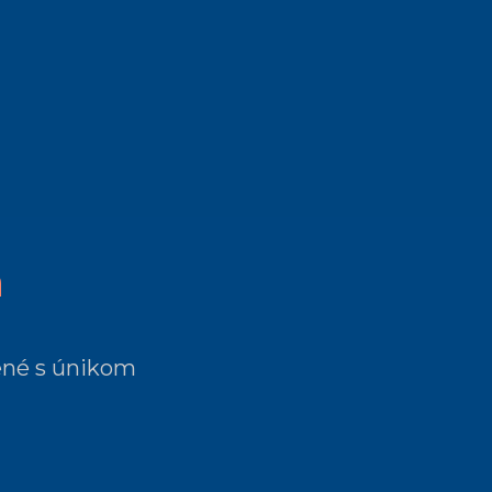
a
jené s únikom