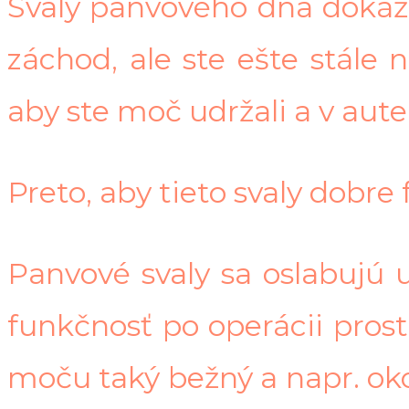
Svaly panvového dna dokáže
záchod, ale ste ešte stále
aby ste moč udržali a v aute
Preto, aby tieto svaly dobre 
Panvové svaly sa oslabujú 
funkčnosť po operácii pros
moču taký bežný a napr. oko