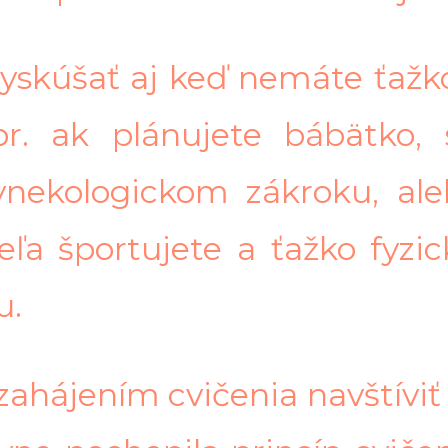
yskúšať aj keď nemáte ťažk
pr. ak plánujete bábätko,
nekologickom zákroku, al
ľa športujete a ťažko fyzic
u.
 zahájením cvičenia navštívi